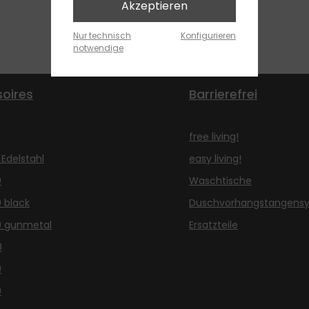
Akzeptieren
Nur technisch
Konfigurieren
notwendige
oires
Barrierefrei
free living!
 Edelstahl
easy living!
0
Waschtische
0 black
Duschvorhangstangens
0 gunmetal
Ersatzteile
0
0
0