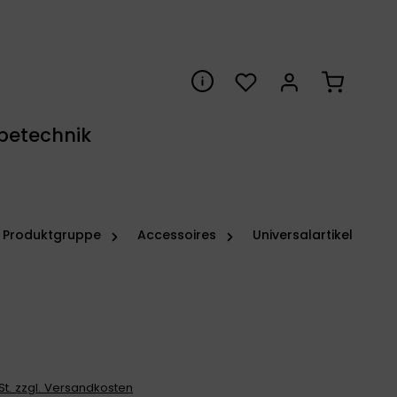
Du hast 0 Produkte auf 
Warenkor
betechnik
Produktgruppe
Accessoires
Universalartikel
wSt. zzgl. Versandkosten