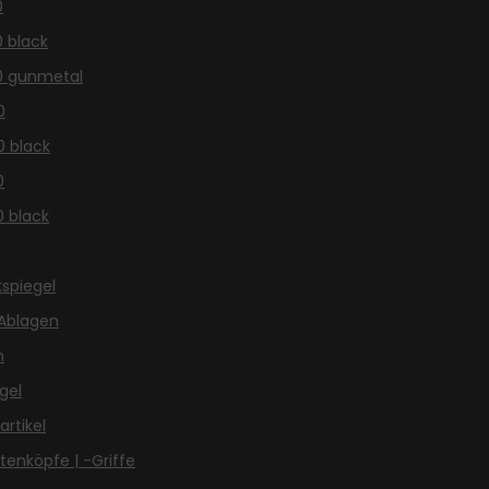
0
0 black
0 gunmetal
0
0 black
0
0 black
spiegel
Ablagen
n
gel
artikel
enköpfe | -Griffe