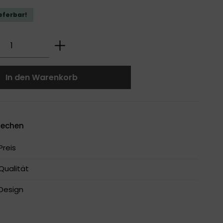
ieferbar!
 Anzahl: Gib den gewünschten Wert ei
In den Warenkorb
rechen
reis
Qualität
Design