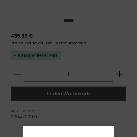
435,99 €
Preise inkl. MwSt. zzgl. Versandkosten
Ab Lager lieferbar!
Produkt Anzahl: Gib den gewünschten Wert ei
In den Warenkorb
Artikelnummer:
9004790010