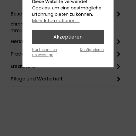
Diese Website verwendet
Cookies, um eine bestmögliche
Beschreibung
Erfahrung bieten zu können.
Mehr Informationen ...
chromzum Schrauben90°Rohrdurchmesser 32
mmlinks wie rechts montierbar
Akzeptieren
Herstellerinformation
Nur technisch
Konfigurieren
Produktinfo
notwendige
Ersatzteile
Pflege und Werterhalt