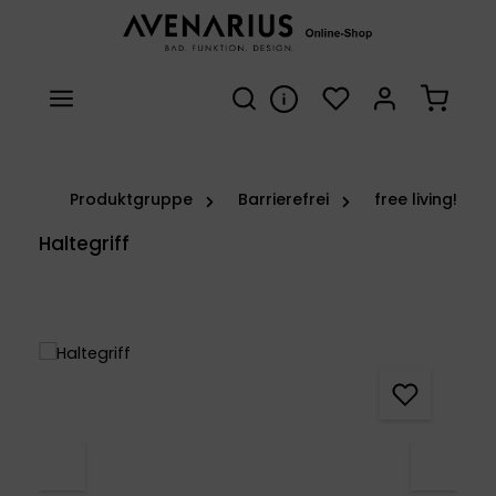
Zum Hauptinhalt springen
Du hast 0 Produkte 
Warenk
Produktgruppe
Barrierefrei
free living!
Haltegriff
Bildergalerie überspringen