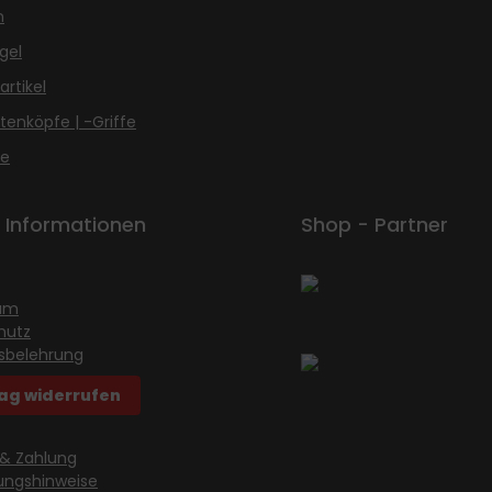
n
gel
artikel
enköpfe | -Griffe
le
 Informationen
Shop - Partner
um
hutz
sbelehrung
ag widerrufen
 & Zahlung
ungshinweise