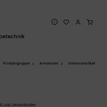
Du hast 0 Produkte auf 
Warenkor
betechnik
Produktgruppe
Armaturen
Universalartikel
wSt. zzgl. Versandkosten