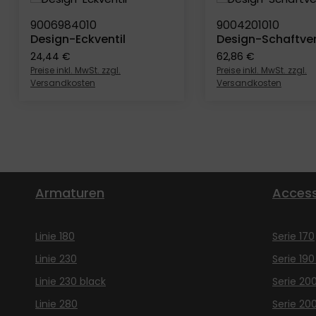
9006984010
9004201010
Produkt Anzahl: Gib den gewünsch
Produkt An
Design-Eckventil
Design-Schaftven
Regulärer Preis:
Regulärer Preis:
24,44 €
62,86 €
Preise inkl. MwSt. zzgl.
Preise inkl. MwSt. zzgl.
Versandkosten
Versandkosten
Armaturen
Access
Linie 180
Serie 170
Linie 230
Serie 190
Linie 230 black
Serie 20
Linie 280
Serie 20