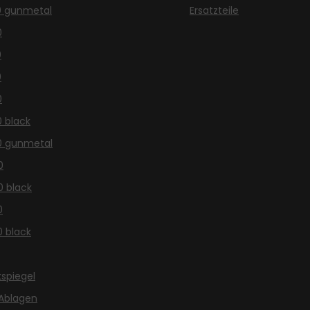
0 gunmetal
Ersatzteile
0
0
0
0
0 black
0 gunmetal
0
0 black
0
0 black
spiegel
Ablagen