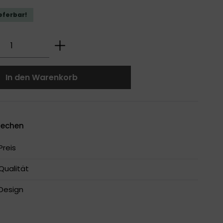
ieferbar!
 Anzahl: Gib den gewünschten Wert ei
In den Warenkorb
rechen
reis
Qualität
Design