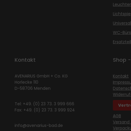
Leuchte
Lichtspie
Universal
WC-Bürst
Ersatztei
Kontakt
Shop -
AVENARIUS GmbH + Co. KG
Kontakt
Horlecke 110
Impress
D-58706 Menden
Datensc
Widerruf
Tel: +49. (0) 23 73. 3 999 666
Vertr
Fax: +49. (0) 23 73. 3 999 924
AGB
Versand
info@avenarius-bad.de
Verpack