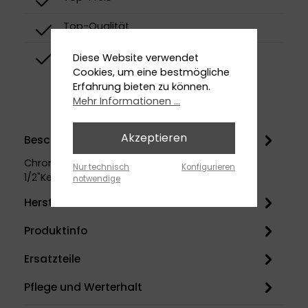
Top-Qualität
Top-Design
Diese Website verwendet
Cookies, um eine bestmögliche
Erfahrung bieten zu können.
Mehr Informationen ...
Akzeptieren
Beschreibung
ChromUnterputzmit Unterputz-Einbaukörper
Nur technisch
Konfigurieren
1/2"Keramik-KartuscheUmstellung
Mehr
notwendige
Herstellerinformation
Produktinfo
Ersatzteile
Pflege und Werterhalt