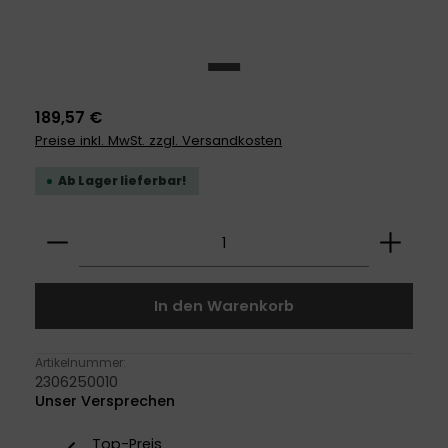
189,57 €
Preise inkl. MwSt. zzgl. Versandkosten
Ab Lager lieferbar!
Produkt Anzahl: Gib den gewünschten Wert ei
In den Warenkorb
Artikelnummer:
2306250010
Unser Versprechen
Top-Preis